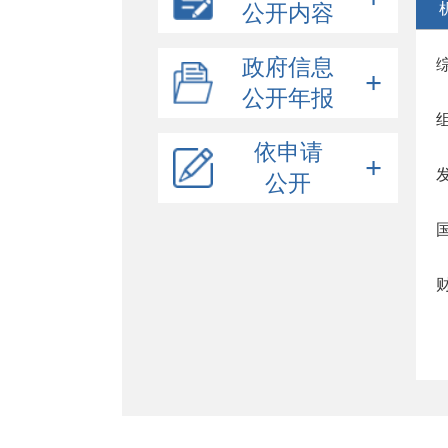
公开内容
组织结构
政府信息
政策解读
公开年报
示范区领导信息
公示公告
机构职能
2025年政府信息公开年度报告
依申请
财政公开
2024年政府信息公开年度报告
公开
政府集中采购
政府预决算
2023年政府信息公开年度报告
招考录用
表格下载
部门预决算
项目目录及标准
2022年政府信息公开年度报告
重点领域公开
网上申请
项目实施情况
公共资源交易
稳岗就业
收费项目
养老服务
规划信息
社会救助
会议报告
生态环境
建议提案
义务教育
行政许可/其他对外管理服务