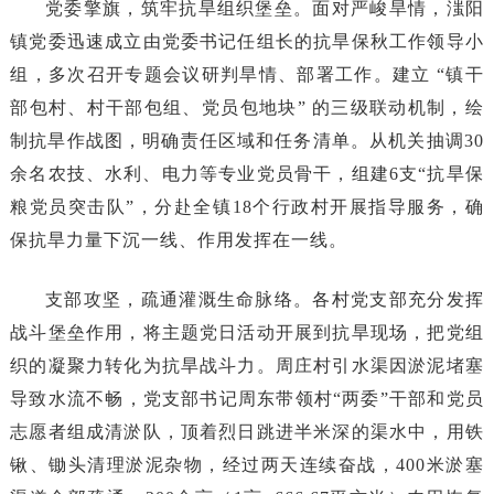
党委擎旗，筑牢抗旱组织堡垒。面对严峻旱情，滍阳
镇党委迅速成立由党委书记任组长的抗旱保秋工作领导小
组，多次召开专题会议研判旱情、部署工作。建立 “镇干
部包村、村干部包组、党员包地块” 的三级联动机制，绘
制抗旱作战图，明确责任区域和任务清单。从机关抽调30
余名农技、水利、电力等专业党员骨干，组建6支“抗旱保
粮党员突击队”，分赴全镇18个行政村开展指导服务，确
保抗旱力量下沉一线、作用发挥在一线。
支部攻坚，疏通灌溉生命脉络。各村党支部充分发挥
战斗堡垒作用，将主题党日活动开展到抗旱现场，把党组
织的凝聚力转化为抗旱战斗力。周庄村引水渠因淤泥堵塞
导致水流不畅，党支部书记周东带领村“两委”干部和党员
志愿者组成清淤队，顶着烈日跳进半米深的渠水中，用铁
锹、锄头清理淤泥杂物，经过两天连续奋战，400米淤塞