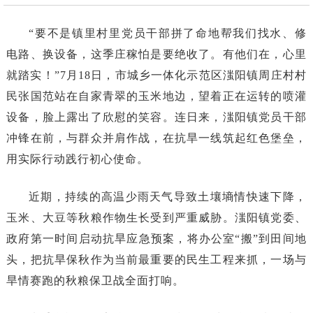
“要不是镇里村里党员干部拼了命地帮我们找水、修
电路、换设备，这季庄稼怕是要绝收了。有他们在，心里
就踏实！”7月18日，市城乡一体化示范区滍阳镇周庄村村
民张国范站在自家青翠的玉米地边，望着正在运转的喷灌
设备，脸上露出了欣慰的笑容。连日来，滍阳镇党员干部
冲锋在前，与群众并肩作战，在抗旱一线筑起红色堡垒，
用实际行动践行初心使命。
近期，持续的高温少雨天气导致土壤墒情快速下降，
玉米、大豆等秋粮作物生长受到严重威胁。滍阳镇党委、
政府第一时间启动抗旱应急预案，将办公室“搬”到田间地
头，把抗旱保秋作为当前最重要的民生工程来抓，一场与
旱情赛跑的秋粮保卫战全面打响。