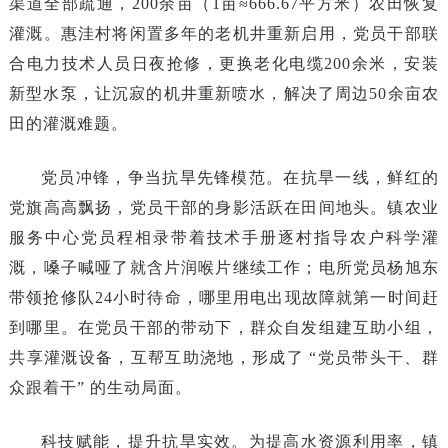
渠道全部疏通，200余亩（
1亩≈666.67平方米
）农田恢复
灌溉。惠洼村将闲置多年的老机井重新启用，党员干部联
合电力技术人员日夜抢修，更换老化电缆200余米，安装
新型水泵，让沉寂的机井重新喷水，解决了周边50余亩农
田的灌溉难题。
党员冲锋，争当抗旱先锋模范。在抗旱一线，鲜红的
党旗高高飘扬，党员干部的身影活跃在田间地头。镇农业
服务中心党员程相录带着技术手册逐村指导农户科学灌
溉，嗓子喊哑了就含片润喉片继续工作；电所党员杨旭东
带领抢修队24小时待命，哪里用电出现故障就第一时间赶
到哪里。在党员干部的带动下，群众自发组建互助小组，
共享灌溉设备，互帮互助浇地，形成了 “党员带头干、群
众跟着干” 的生动局面。
科技赋能，提升抗旱实效。为提高水资源利用率，镇