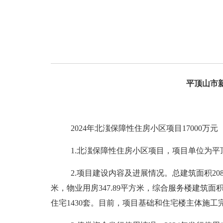
平顶山市
202
4
年北滍保障性住房小区项目1
7
000万元
1
.
北滍保障性住房小区项目，项目单位为平
2
.
项目建设内容
及进展情况
。总建筑面积
20
米，物业用房347.89平方米，综合服务楼建筑面积 21
住宅
1430
套
。
目前，
项目基础和住宅楼主体施工完