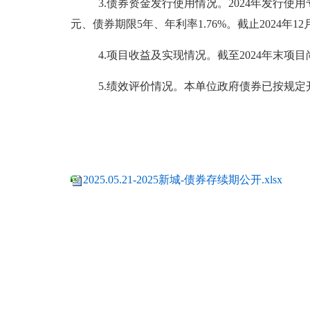
3
.
债券资金发行使用情况
。202
4
年发行使用
元、
债券期限5年
、
年利率
1.76
%
。
截止202
4
年12
4
.
项目收益及实现情况。截至202
4
年末项目
5
.绩效评价情况。本单位政府债券已按规定
2025.05.21-2025新城-债券存续期公开.xlsx