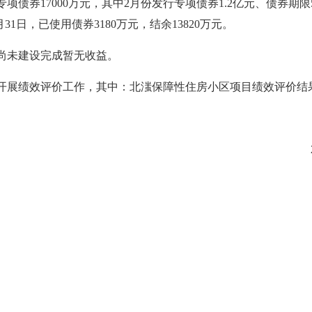
专项债券
17000
万元，
其中2月份发行专项债券1.2亿元、
债券期限
月31日，已使用债券
3180
万元，结余
13820
万元。
尚未建设完成暂无收益。
开展绩效评价工作，其中：
北滍
保障性住房小区项目绩效评价结
20