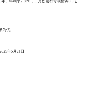
5年
、
年利率
2.38
%
，
11月份发行专项债券0.5亿
果为优。
2
5
年5月
21
日