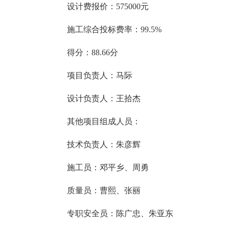
设计费报价：
575000元
施工综合投标费率：
99.5%
得分：
88.66分
项目负责人：马际
设计负责人：王拾杰
其他项目组成人员：
技术负责人：朱彦辉
施工员：邓平乡、周勇
质量员：曹熙、张丽
专职安全员：陈广忠、朱亚东