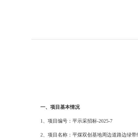
一、项目基本情况
1、项目编号：平示采招标-2025-7
2、项目名称：平煤双创基地周边道路边绿带