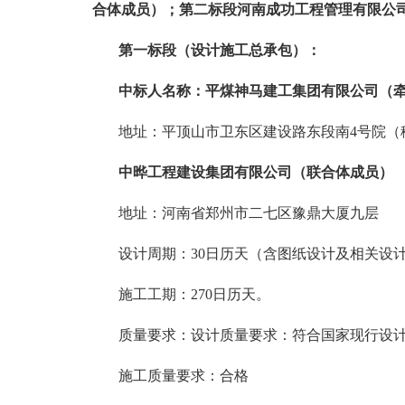
合体成员）
；第二标段
河南成功工程管理有限公
第一标段（
设计施工总承包
）：
中标人名称
：
平煤神马建工集团有限公司
（
地址：平顶山市卫东区建设路东段南
4号院（
中晔工程建设集团有限公司
（联合体成员）
地址
：
河南省郑州市二七区豫鼎大厦九层
设计周期：
30日历天（含图纸设计及相关设
施工工期：
270日历天。
质量要求：设计质量要求：符合国家现行设
施工质量要求：合格