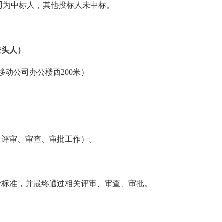
司
为中标人，其他投标人未中标。
牵头人）
移动公司办公楼西200米）
计评审、审查、审批工作）。
计标准，并最终通过相关评审、审查、审批。