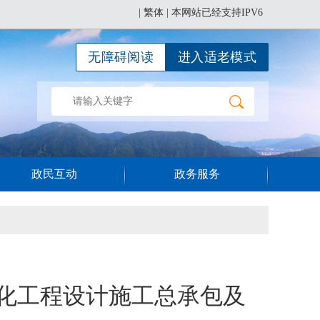
|
繁体
| 本网站已经支持IPV6
无障碍阅读
进入适老模式
政民互动
政务服务
绿化工程设计施工总承包及