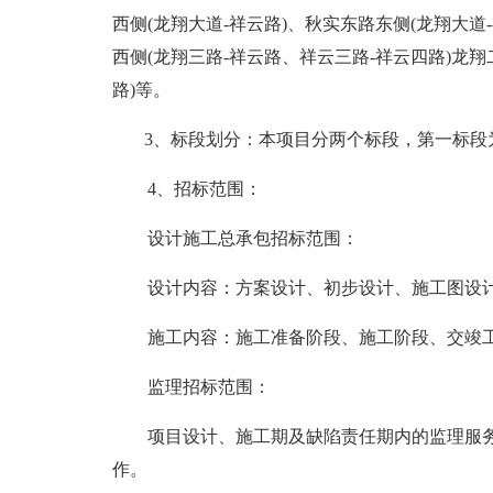
西侧(龙翔大道-祥云路)、秋实东路东侧(龙翔大道
西侧(龙翔三路-祥云路、祥云三路-祥云四路)龙翔
路)等。
3、标段划分：本项目分两个标段，第一标段
4、招标范围：
设计施工总承包招标范围：
设计内容：方案设计、初步设计、施工图设
施工内容：施工准备阶段、施工阶段、交竣
监理招标范围：
项目设计、施工期及缺陷责任期内的监理服
作。