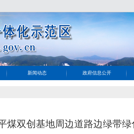
新闻动态
政府信息公开
1号】平煤双创基地周边道路边绿带