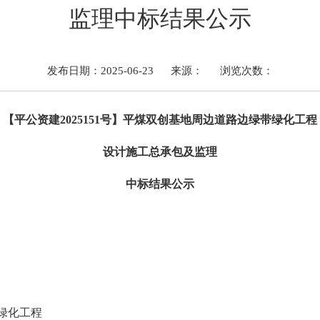
监理中标结果公示
发布日期：2025-06-23
来源：
浏览次数：
【平公资建
2025151号】平煤双创基地周边道路边绿带绿化工程
设计施工总承包及监理
中标结果公示
绿化工程