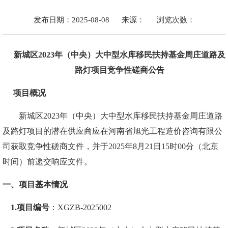
发布日期：2025-08-08
来源：
浏览次数：
新城区
2023年（中央）大中型水库移民扶持基金周庄道路及
路灯项目
竞争性磋商公告
项目概况
新城区
2023年（中央）大中型水库移民扶持基金周庄道路
及路灯项目的
潜在
供应商
应在
河南省旭光工程造价咨询有限公
司
获取竞争性磋商文件
，并于
202
5
年
8
月
21
日
15
时
00
分（北京
时间）前递交响应文件。
一、项目基本情况
1.项目编号
：
XGZB-2025002