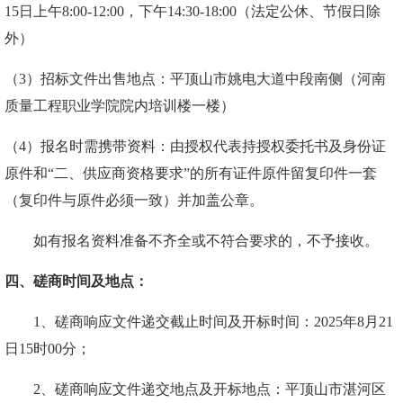
15
日上午
8:
0
0-12:00，下午1
4
:
3
0-18:00（法定公休、节假日除
外）
（
3）招标文件出售地点：
平顶山市姚电大道中段南侧（河南
质量工程职业学院院内培训楼一楼）
（
4）报名时需携带资料：
由授权代表持授权委托书及身份证
原件和
“二、供应商资格要求”的所有证件原件留复印件一套
（复印件与原件必须一致）并加盖公章
。
如有报名资料准备不齐全或不符合要求的，不予接收。
四、磋商时间及地点：
1
、磋商响应文件递交截止时间及开标时间：
202
5
年
8
月
21
日
15
时
00
分
；
2、磋商响应文件递交地点及开标地点：
平顶山市湛河区