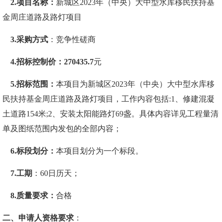
2.项目名称：
新城区
2023年（中央）大中型水库移民扶持基
金周庄道路及路灯项目
3.采购方式
：竞争性磋商
4.招标控制价：270435.7
元
5.招标范围
：
本项目为
新城区
2023年（中央）大中型水库移
民扶持基金周庄道路及路灯项目，工作内容包括:1、修建混凝
土道路154米;2、安装太阳能路灯69盏。
具体内容详见
工程量清
单及图纸范围内发包的全部内容；
6
.
标段划分：
本项目划分为
一
个标段
。
7.
工期
：
60
日历天
；
8.质量
要求
：
合格
二、申请人资格要求
：