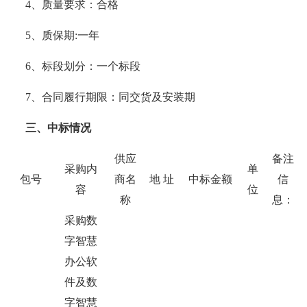
4、质量要求：合格
5、质保期:一年
6、标段划分：一个标段
7、合同履行期限：同交货及安装期
三、中标情况
供应
备注
采购内
单
包号
商名
地
址
中标金额
信
容
位
称
息
：
采购数
字智慧
办公软
件及数
字智慧