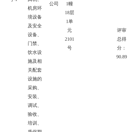
公司
1幢
机房环
18层
境设备
1单
及安全
元
评审
设备、
2101
总得
门禁、
号
分：
饮水设
90.89
施及相
关配套
设施的
采购、
安装、
调试、
验收、
培训、
质保期