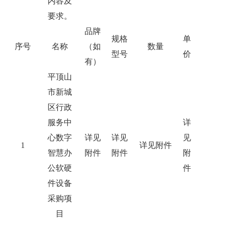
内容及
要求。
品牌
规格
单
序号
名称
（如
数量
型号
价
有）
平顶山
市新城
区行政
服务中
详
心数字
详见
详见
见
1
详见附件
智慧办
附件
附件
附
公软硬
件
件设备
采购项
目