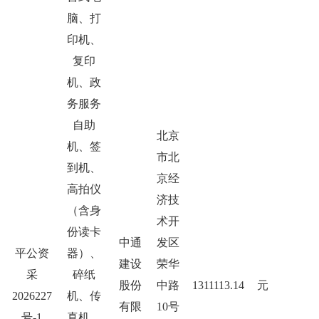
脑、打
印机、
复印
机、政
务服务
自助
北京
机、签
市北
到机、
京经
高拍仪
济技
（含身
术开
份读卡
中通
发区
平公资
器）、
建设
荣华
采
碎纸
股份
中路
1311113.14
元
2026227
机、传
有限
10号
号-1
真机、