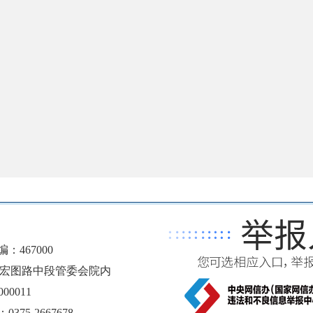
467000
区宏图路中段管委会院内
00011
5-2667678