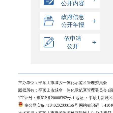
公开内容
组织结构
政府信息
政策解读
公开年报
示范区领导信息
公示公告
机构职能
2025年政府信息公开年度报告
依申请
财政公开
2024年政府信息公开年度报告
公开
政府集中采购
政府预决算
2023年政府信息公开年度报告
招考录用
表格下载
部门预决算
项目目录及标准
2022年政府信息公开年度报告
重点领域公开
网上申请
项目实施情况
公共资源交易
稳岗就业
收费项目
养老服务
主办单位：平顶山市城乡一体化示范区管理委员会
规划信息
社会救助
版权所有：平顶山市城乡一体化示范区管理委员会 邮编：
会议报告
ICP证号：豫ICP备20008392号-1
地址 ：平顶山新城
生态环境
建议提案
豫公网安备 41040202000156号
网站标识码 ：41040
义务教育
行政许可/其他对外管理服务
技术支持：平顶山市电子政务外网运维中心 联系电话：037