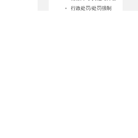
涉农补贴
办理总体情况
行政处罚/处罚强制
公共文化服务
人大代表建议
食品药品监管
政协委员提案
政府信息
应急管理
公开年报
水利
2025年政府信息公开年度报告
自然资源
依申请
2024年政府信息公开年度报告
旅游
公开
2023年政府信息公开年度报告
表格下载
2022年政府信息公开年度报告
网上申请
主办单位：平顶山市城乡一体化示范区管理委员会
版权所有：平顶山市城乡一体化示范区管理委员会 邮编：
ICP证号：豫ICP备20008392号-1
地址 ：平顶山新城
豫公网安备 41040202000156号
网站标识码 ：41040