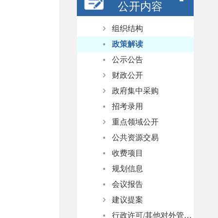
公开内容
组织结构
政策解读
示范区领导信息
公示公告
机构职能
财政公开
政府集中采购
政府预决算
招考录用
部门预决算
项目目录及标准
重点领域公开
项目实施情况
公共资源交易
稳岗就业
收费项目
养老服务
规划信息
社会救助
会议报告
生态环境
建议提案
义务教育
行政许可/其他对外管理服务