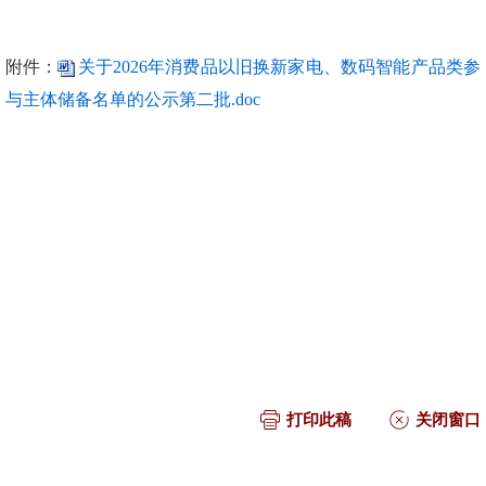
附件：
关于2026年消费品以旧换新家电、数码智能产品类参
与主体储备名单的公示第二批.doc
打印此稿
关闭窗口